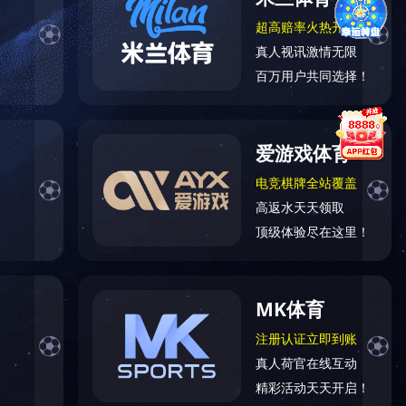
州市天河区完美体育网址科技园
关注我们
2-3996
inewebnews.com
SiteMap