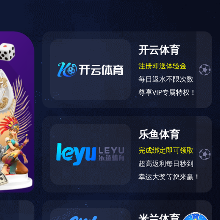
资料下载
联系我们
首页
TAG标签
2023-05-15